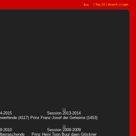
|
Top 10
|
Search
|
Login
14-2015
Session 2013-2014
werfende (4117)
Prinz Franz-Josef der Geheime (1453)
09-2010
Session 2008-2009
Überraschende
Prinz Heini Toon Buur daen Glöckner